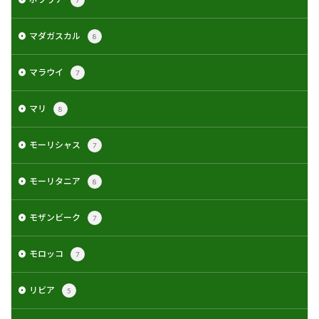
マダガスカル
8
マラウイ
7
マリ
8
モーリシャス
7
モーリタニア
8
モザンビーク
7
モロッコ
7
リビア
5