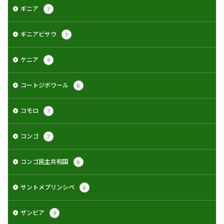
ギニア
7
ギニアビサウ
7
ケニア
9
コートジボワール
8
コモロ
7
コンゴ
7
コンゴ民主共和国
8
サントメプリンシペ
6
ザンビア
9