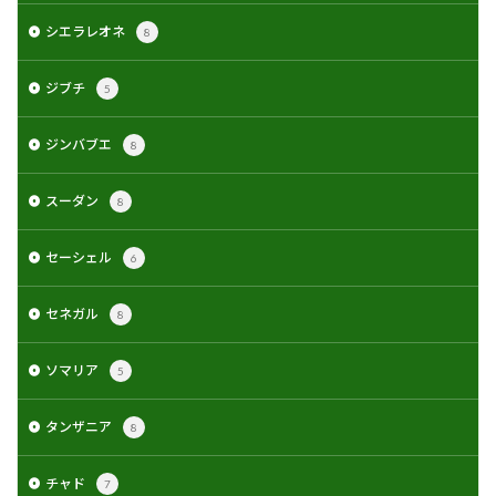
シエラレオネ
8
ジブチ
5
ジンバブエ
8
スーダン
8
セーシェル
6
セネガル
8
ソマリア
5
タンザニア
8
チャド
7