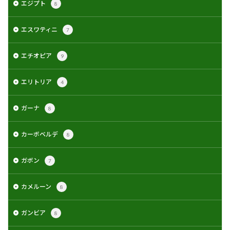
エジプト
8
エスワティニ
7
エチオピア
9
エリトリア
4
ガーナ
8
カーボベルデ
8
ガボン
7
カメルーン
8
ガンビア
8