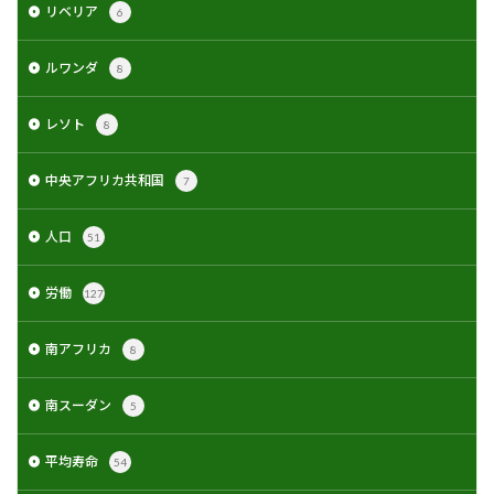
リベリア
6
ルワンダ
8
レソト
8
中央アフリカ共和国
7
人口
51
労働
127
南アフリカ
8
南スーダン
5
平均寿命
54