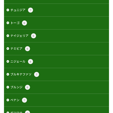
チュニジア
7
トーゴ
8
ナイジェリア
8
ナミビア
8
ニジェール
8
ブルキナファソ
7
ブルンジ
8
ベナン
7
ボツワナ
7