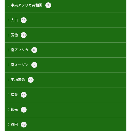
中央アフリカ共和国
7
人口
51
労働
127
南アフリカ
8
南スーダン
5
平均寿命
54
産業
56
観光
1
貧困
49