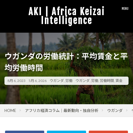
AKI | Africa Keizai
Intelligence
ウガンダの労働統計：平均賃金と平
均労働時間
8月 6, 2023
5月 6, 2026
ウガンダ
,
労働
ウガンダ
,
労働
,
労働時間
,
賃金
HOME
アフリカ経済コラム｜最新動向・独自分析
ウガンダ