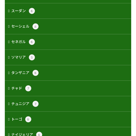
スーダン
8
セーシェル
6
セネガル
8
ソマリア
5
タンザニア
8
チャド
7
チュニジア
7
トーゴ
8
ナイジェリア
8