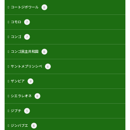
コートジボワール
8
コモロ
7
コンゴ
7
コンゴ民主共和国
8
サントメプリンシペ
6
ザンビア
9
シエラレオネ
8
ジブチ
5
ジンバブエ
8