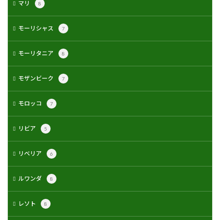
マリ
8
モーリシャス
7
モーリタニア
8
モザンビーク
7
モロッコ
7
リビア
5
リベリア
6
ルワンダ
8
レソト
8