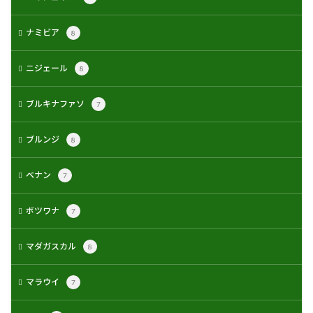
ナミビア
8
ニジェール
8
ブルキナファソ
7
ブルンジ
8
ベナン
7
ボツワナ
7
マダガスカル
8
マラウイ
7