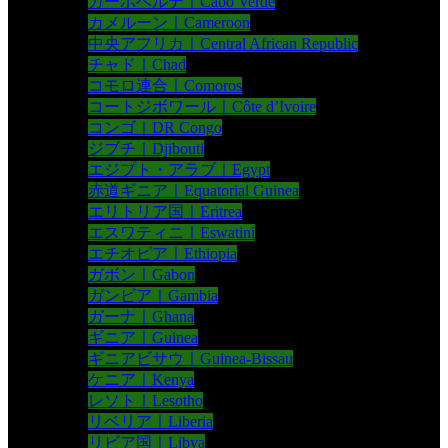
カーボベルデ｜Cabo Verde
カメルーン｜Cameroon
中央アフリカ｜Central African Republic
チャド｜Chad
コモロ連合｜Comoros
コートジボワール｜Côte d’Ivoire
コンゴ｜DR Congo
ジブチ｜Djibouti
エジプト・アラブ｜Egypt
赤道ギニア｜Equatorial Guinea
エリトリア国｜Eritrea
エスワティニ｜Eswatini
エチオピア｜Ethiopia
ガボン｜Gabon
ガンビア｜Gambia
ガーナ｜Ghana
ギニア｜Guinea
ギニアビサウ｜Guinea-Bissau
ケニア｜Kenya
レソト｜Lesotho
リベリア｜Liberia
リビア国｜Libya