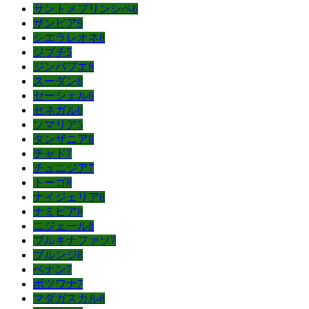
サントメプリンシペ
6
ザンビア
9
シエラレオネ
8
ジブチ
5
ジンバブエ
8
スーダン
8
セーシェル
6
セネガル
8
ソマリア
5
タンザニア
8
チャド
7
チュニジア
7
トーゴ
8
ナイジェリア
8
ナミビア
8
ニジェール
8
ブルキナファソ
7
ブルンジ
8
ベナン
7
ボツワナ
7
マダガスカル
8