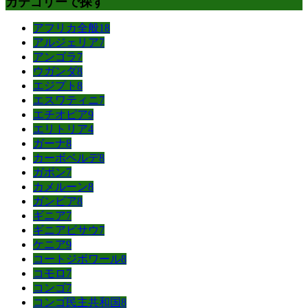
カテゴリーで探す
アフリカ全般
18
アルジェリア
7
アンゴラ
7
ウガンダ
8
エジプト
8
エスワティニ
7
エチオピア
9
エリトリア
4
ガーナ
8
カーボベルデ
8
ガボン
7
カメルーン
8
ガンビア
8
ギニア
7
ギニアビサウ
7
ケニア
9
コートジボワール
8
コモロ
7
コンゴ
7
コンゴ民主共和国
8