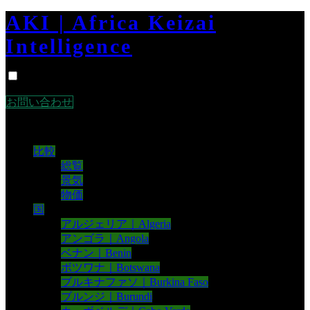
AKI | Africa Keizai
Intelligence
CLOSE
お問い合わせ
比較
総覧
景気
物価
国
アルジェリア｜Algeria
アンゴラ｜Angola
ベナン｜Benin
ボツワナ｜Botswana
ブルキナファソ｜Burkina Faso
ブルンジ｜Burundi