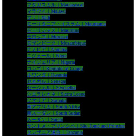
マダガスカル｜Madagascar
マラウイ｜Malawi
マリ｜Mali
モーリタニア・イスラム｜Mauritania
モーリシャス｜Mauritius
モロッコ｜Morocco
モザンビーク｜Mozambique
ナミビア｜Namibia
ニジェール｜Niger
ナイジェリア｜Nigeria
コンゴ｜Republic of Congo
ルワンダ｜Rwanda
セネガル｜Senegal
セーシェル｜Seychelles
シエラレオネ｜Sierra Leone
ソマリア｜Somalia
南アフリカ｜South Africa
南スーダン｜South Sudan
スーダン｜Sudan
サントメ・プリンシペ｜São Tomé and Príncipe
タンザニア連合｜Tanzania