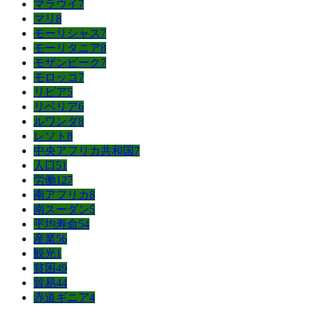
マラウイ
7
マリ
8
モーリシャス
7
モーリタニア
8
モザンビーク
7
モロッコ
7
リビア
5
リベリア
6
ルワンダ
8
レソト
8
中央アフリカ共和国
7
人口
51
労働
127
南アフリカ
8
南スーダン
5
平均寿命
54
産業
56
観光
1
貧困
49
貿易
44
赤道ギニア
4