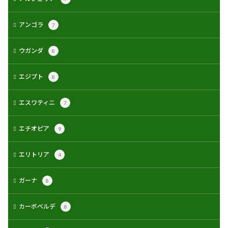
アンゴラ
7
ウガンダ
8
エジプト
8
エスワティニ
7
エチオピア
9
エリトリア
4
ガーナ
8
カーボベルデ
8