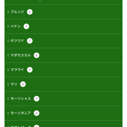
ブルンジ
8
ベナン
7
ボツワナ
7
マダガスカル
8
マラウイ
7
マリ
8
モーリシャス
7
モーリタニア
8