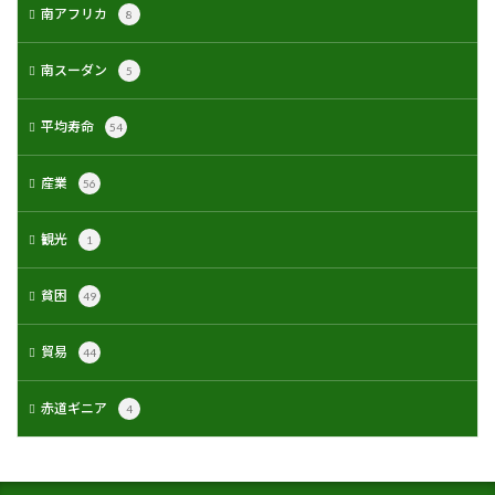
南アフリカ
8
南スーダン
5
平均寿命
54
産業
56
観光
1
貧困
49
貿易
44
赤道ギニア
4