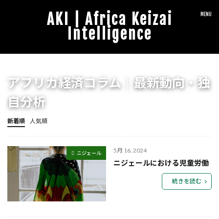
AKI | Africa Keizai
Intelligence
アフリカ経済コラム｜最新動向・独
自分析
新着順
人気順
5月 16, 2024
ニジェール
ニジェールにおける児童労働
続きを読む