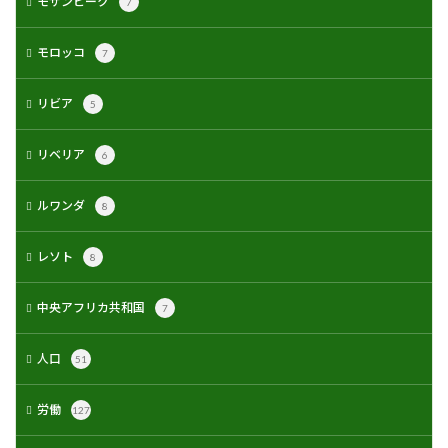
モザンビーク
7
モロッコ
7
リビア
5
リベリア
6
ルワンダ
8
レソト
8
中央アフリカ共和国
7
人口
51
労働
127