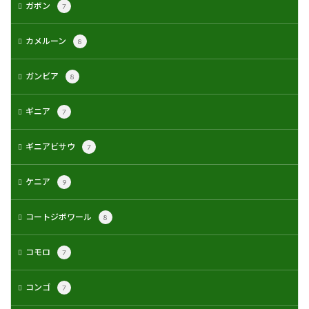
ガボン
7
カメルーン
8
ガンビア
8
ギニア
7
ギニアビサウ
7
ケニア
9
コートジボワール
8
コモロ
7
コンゴ
7