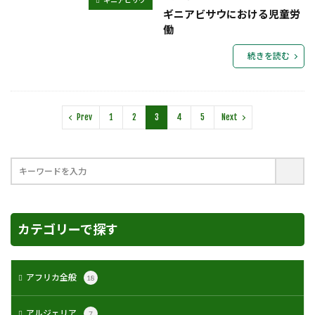
ギニアビサウにおける児童労
働
続きを読む
Prev
1
2
3
4
5
Next
カテゴリーで探す
アフリカ全般
18
アルジェリア
7