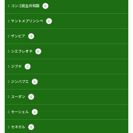
コンゴ民主共和国
8
サントメプリンシペ
6
ザンビア
9
シエラレオネ
8
ジブチ
5
ジンバブエ
8
スーダン
8
セーシェル
6
セネガル
8