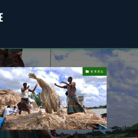
E
セネガル