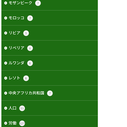
モザンビーク
7
モロッコ
7
リビア
5
リベリア
6
ルワンダ
8
レソト
8
中央アフリカ共和国
7
人口
51
労働
127