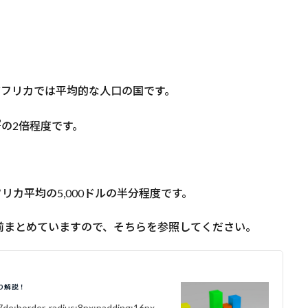
とアフリカでは平均的な人口の国です。
2
の2倍程度です。
アフリカ平均の5,000ドルの半分程度です。
前まとめていますので、そちらを参照してください。
り解説！
d7de;border-radius:8px;padding:16px