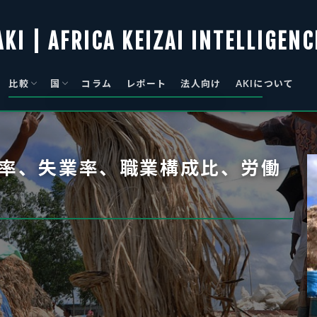
AKI | AFRICA KEIZAI INTELLIGENC
比較
国
コラム
レポート
法人向け
AKIについて
総覧
景気
物価
アルジェリア｜Algeria
アンゴラ｜Angola
ベナン｜Benin
ボツワナ｜Botswana
ブルキナファソ｜Burkina Faso
ブルンジ｜Burundi
カーボベルデ｜Cabo Verde
カメルーン｜Cameroon
中央アフリカ｜Central African
チャド｜Chad
コモロ連合｜Comoros
コートジボワール｜Côte d’Ivoire
コンゴ｜DR Congo
ジブチ｜Djibouti
エジプト・アラブ｜Egypt
赤道ギニア｜Equatorial Guinea
エリトリア国｜Eritrea
エスワティニ｜Eswatini
エチオピア｜Ethiopia
ガボン｜Gabon
ガンビア｜Gambia
ガーナ｜Ghana
ギニア｜Guinea
ギニアビサウ｜Guinea-Bissau
ケニア｜Kenya
レソト｜Lesotho
リベリア｜Liberia
リビア国｜Libya
マダガスカル｜Madagascar
マラウイ｜Malawi
マリ｜Mali
モーリタニア・イスラム｜
モーリシャス｜Mauritius
モロッコ｜Morocco
モザンビーク｜Mozambique
ナミビア｜Namibia
ニジェール｜Niger
ナイジェリア｜Nigeria
コンゴ｜Republic of Congo
ルワンダ｜Rwanda
セネガル｜Senegal
セーシェル｜Seychelles
シエラレオネ｜Sierra Leone
ソマリア｜Somalia
南アフリカ｜South Africa
南スーダン｜South Sudan
スーダン｜Sudan
サントメ・プリンシペ｜São Tomé
タンザニア連合｜Tanzania
トーゴ｜Togo
チュニジア｜Tunisia
ウガンダ｜Uganda
ザンビア｜Zambia
ジンバブエ｜Zimbabwe
Republic
Mauritania
and Príncipe
率、失業率、職業構成比、労働