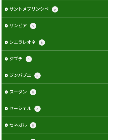
サントメプリンシペ
6
ザンビア
9
シエラレオネ
8
ジブチ
5
ジンバブエ
8
スーダン
8
セーシェル
6
セネガル
8