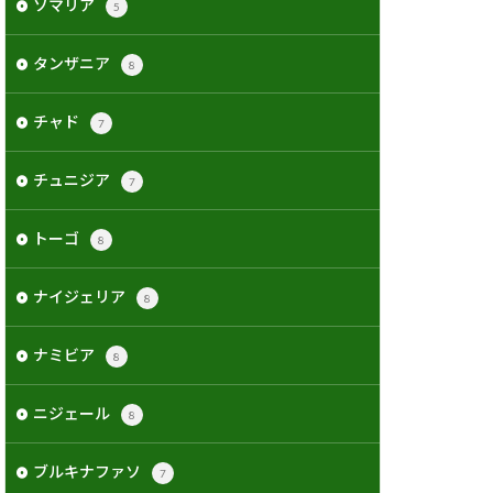
ソマリア
5
タンザニア
8
チャド
7
チュニジア
7
トーゴ
8
ナイジェリア
8
ナミビア
8
ニジェール
8
ブルキナファソ
7