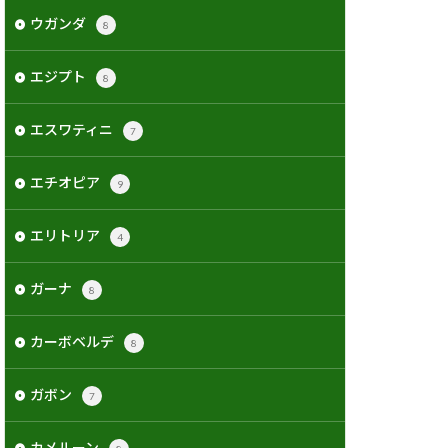
ウガンダ
8
エジプト
8
エスワティニ
7
エチオピア
9
エリトリア
4
ガーナ
8
カーボベルデ
8
ガボン
7
カメルーン