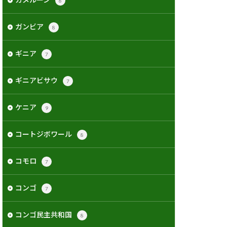
8
ガンビア
8
ギニア
7
ギニアビサウ
7
ケニア
9
コートジボワール
8
コモロ
7
コンゴ
7
コンゴ民主共和国
8