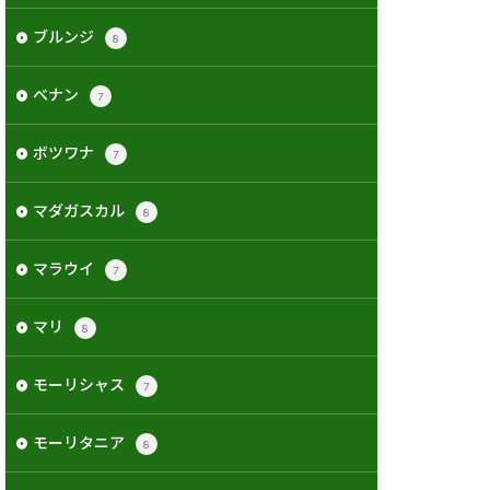
ブルンジ
8
ベナン
7
ボツワナ
7
マダガスカル
8
マラウイ
7
マリ
8
モーリシャス
7
モーリタニア
8