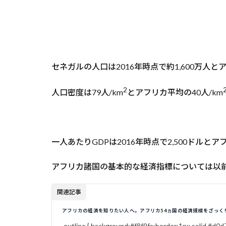
セネガルの人口は2016年時点で約1,600万人
2
人口密度は79人/km
とアフリカ平均の40人/km
一人あたりGDPは2016年時点で2,500ドルと
アフリカ諸国の基本的な経済指標については以
関連記事
アフリカの経済を知りたい人へ。アフリカ54ヵ国の経済規模をざっく
.outline { background:#f8f9fa;border:1px solid #d0