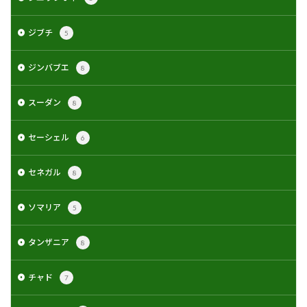
ジブチ
5
ジンバブエ
8
スーダン
8
セーシェル
6
セネガル
8
ソマリア
5
タンザニア
8
チャド
7