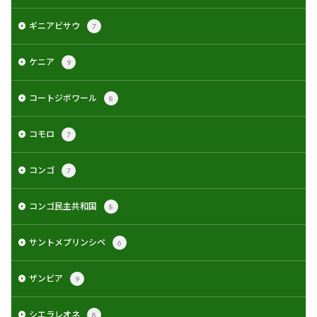
ギニアビサウ
7
ケニア
9
コートジボワール
8
コモロ
7
コンゴ
7
コンゴ民主共和国
8
サントメプリンシペ
6
ザンビア
9
シエラレオネ
8