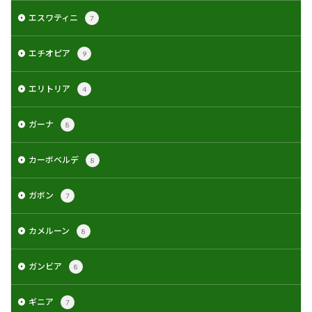
エスワティニ
7
エチオピア
9
エリトリア
4
ガーナ
8
カーボベルデ
8
ガボン
7
カメルーン
8
ガンビア
8
ギニア
7