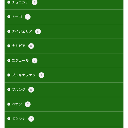
チュニジア
7
トーゴ
8
ナイジェリア
8
ナミビア
8
ニジェール
8
ブルキナファソ
7
ブルンジ
8
ベナン
7
ボツワナ
7