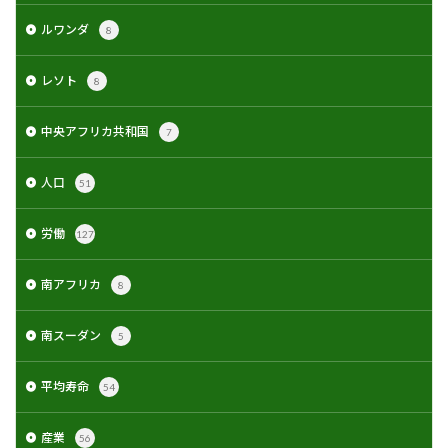
ルワンダ
8
レソト
8
中央アフリカ共和国
7
人口
51
労働
127
南アフリカ
8
南スーダン
5
平均寿命
54
産業
56