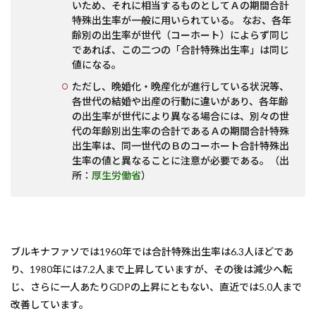
いため、それに相当するものとしてＡの期間合計
特殊出生率が一般に用いられている。 なお、各年
齢別の出生率が世代（コーホート）によらず同じ
であれば、この二つの「合計特殊出生率」は同じ
値になる。
ただし、晩婚化・晩産化が進行している状況等、
各世代の結婚や出産の行動に違いがあり、各年齢
の出生率が世代により異なる場合には、別々の世
代の年齢別出生率の合計であるＡの期間合計特殊
出生率は、同一世代のＢのコーホート合計特殊出
生率の値と異なることに注意が必要である。（出
所：
厚生労働省
）
ブルキナファソでは1960年では合計特殊出生率は6.3人ほどであ
り、1980年には7.2人まで上昇していますが、その後は減少へ転
じ、さらに一人あたりGDPの上昇にともない、直近では5.0人まで
改善しています。