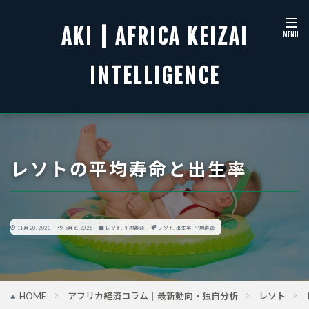
AKI | AFRICA KEIZAI
INTELLIGENCE
レソトの平均寿命と出生率
11月 20, 2023
5月 6, 2026
レソト
,
平均寿命
レソト
,
出生率
,
平均寿命
HOME
アフリカ経済コラム｜最新動向・独自分析
レソト