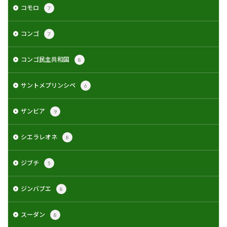
コモロ
7
コンゴ
7
コンゴ民主共和国
8
サントメプリンシペ
6
ザンビア
9
シエラレオネ
8
ジブチ
5
ジンバブエ
8
スーダン
8