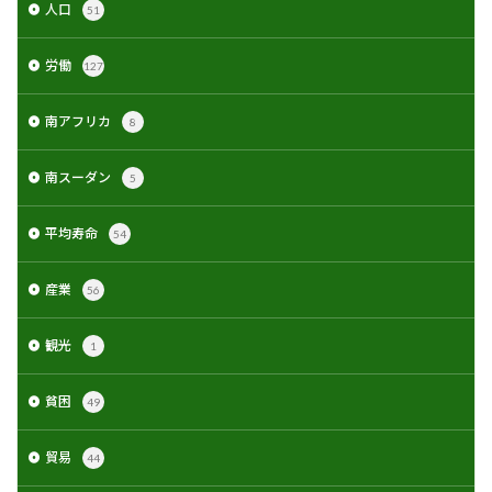
人口
51
労働
127
南アフリカ
8
南スーダン
5
平均寿命
54
産業
56
観光
1
貧困
49
貿易
44