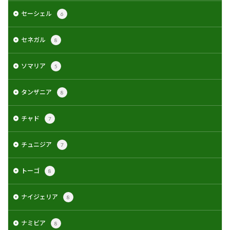
セーシェル
6
セネガル
8
ソマリア
5
タンザニア
8
チャド
7
チュニジア
7
トーゴ
8
ナイジェリア
8
ナミビア
8