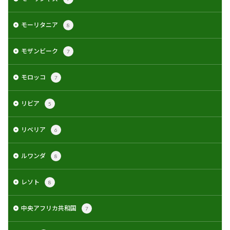
モーリタニア
8
モザンビーク
7
モロッコ
7
リビア
5
リベリア
6
ルワンダ
8
レソト
8
中央アフリカ共和国
7