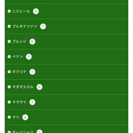
ニジェール
8
ブルキナファソ
7
ブルンジ
8
ベナン
7
ボツワナ
7
マダガスカル
8
マラウイ
7
マリ
8
モーリシャス
7