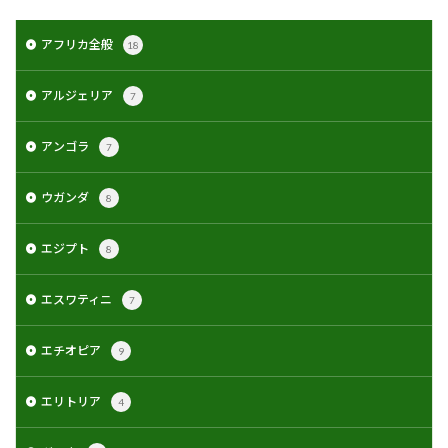
アフリカ全般
18
アルジェリア
7
アンゴラ
7
ウガンダ
8
エジプト
8
エスワティニ
7
エチオピア
9
エリトリア
4