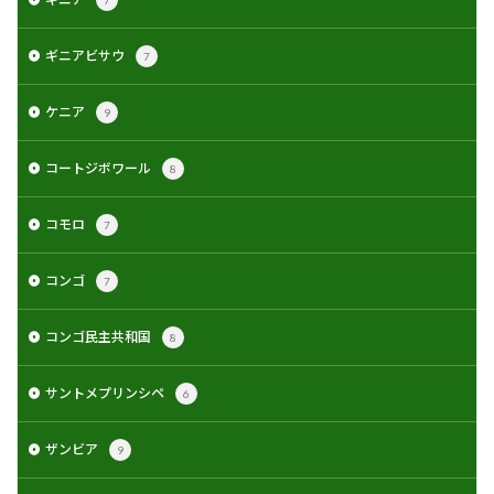
7
ギニアビサウ
7
ケニア
9
コートジボワール
8
コモロ
7
コンゴ
7
コンゴ民主共和国
8
サントメプリンシペ
6
ザンビア
9