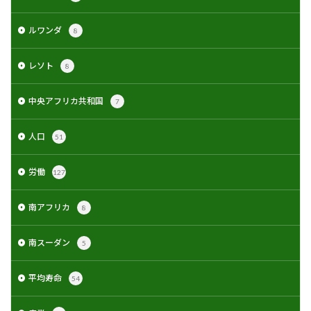
ルワンダ
8
レソト
8
中央アフリカ共和国
7
人口
51
労働
127
南アフリカ
8
南スーダン
5
平均寿命
54