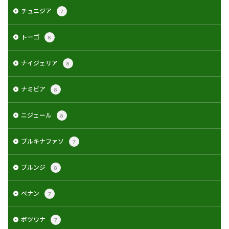
チュニジア
7
トーゴ
8
ナイジェリア
8
ナミビア
8
ニジェール
8
ブルキナファソ
7
ブルンジ
8
ベナン
7
ボツワナ
7