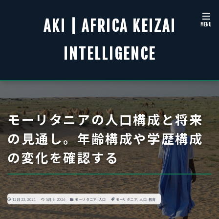
AKI | AFRICA KEIZAI
INTELLIGENCE
モーリタニアの人口構成と将来
の見通し。年齢構成や学歴構成
の変化を確認する
12月 23, 2021
5月 6, 2026
モーリタニア
,
人口
モーリタニア
,
人口
,
教育