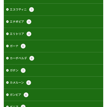
エスワティニ
7
エチオピア
9
エリトリア
4
ガーナ
8
カーボベルデ
8
ガボン
7
カメルーン
8
ガンビア
8
ギニア