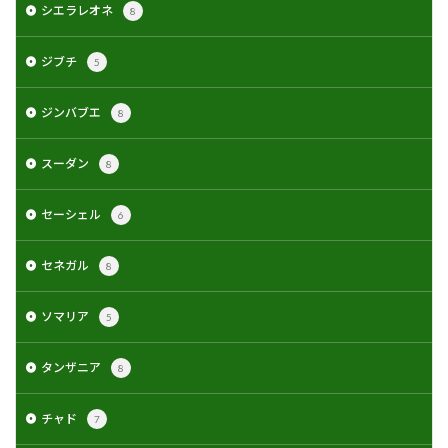
シエラレオネ
8
ジブチ
5
ジンバブエ
8
スーダン
8
セーシェル
6
セネガル
8
ソマリア
5
タンザニア
8
チャド
7