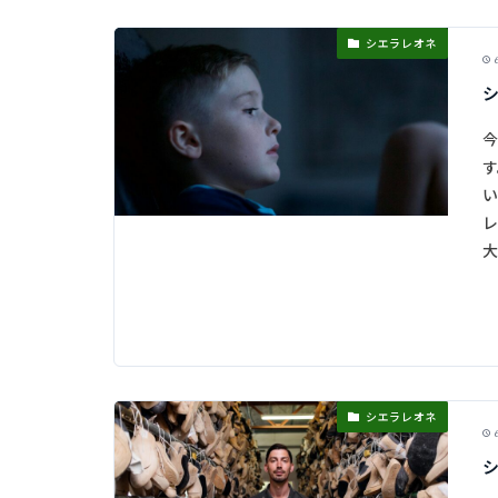
シエラレオネ
6
今
す
い
レ
大
シエラレオネ
6