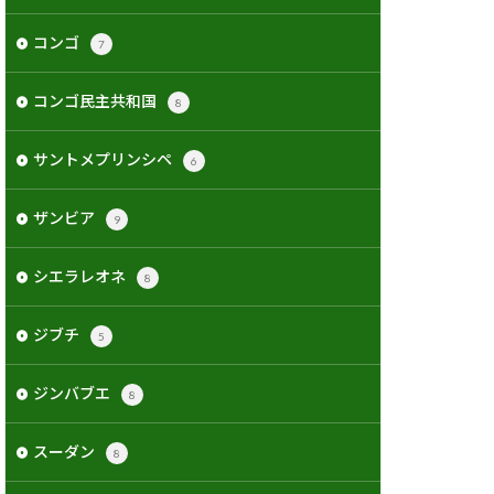
コンゴ
7
コンゴ民主共和国
8
サントメプリンシペ
6
ザンビア
9
シエラレオネ
8
ジブチ
5
ジンバブエ
8
スーダン
8