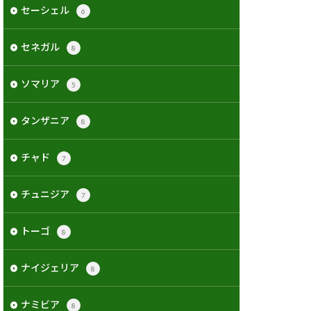
セーシェル
6
セネガル
8
ソマリア
5
タンザニア
8
チャド
7
チュニジア
7
トーゴ
8
ナイジェリア
8
ナミビア
8