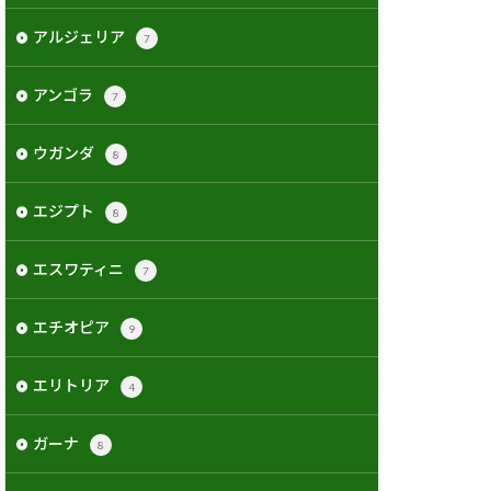
アルジェリア
7
アンゴラ
7
ウガンダ
8
エジプト
8
エスワティニ
7
エチオピア
9
エリトリア
4
ガーナ
8