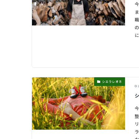
今
ま
職
の
に
シエラレオネ
2
今
整
リ
ラ