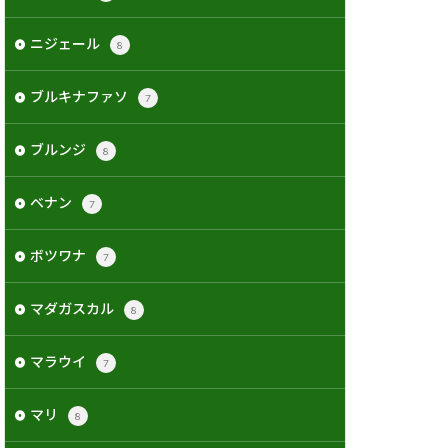
ニジェール
8
ブルキナファソ
7
ブルンジ
8
ベナン
7
ボツワナ
7
マダガスカル
8
マラウイ
7
マリ
8