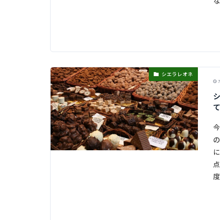
な
シエラレオネ
7
今
の
に
点
度