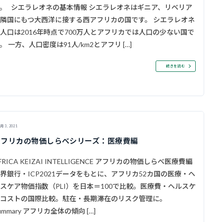
。 シエラレオネの基本情報 シエラレオネはギニア、リベリア
隣国にもつ大西洋に接する西アフリカの国です。 シエラレオネ
人口は2016年時点で700万人とアフリカでは人口の少ない国で
。 一方、人口密度は91人/km2とアフリ […]
続きを読む
月 3, 2021
アフリカの物価しらべシリーズ：医療費編
FRICA KEIZAI INTELLIGENCE アフリカの物価しらべ医療費編
界銀行・ICP2021データをもとに、アフリカ52カ国の医療・ヘ
スケア物価指数（PLI）を日本＝100で比較。医療費・ヘルスケ
コストの国際比較。駐在・長期滞在のリスク管理に。
ummary アフリカ全体の傾向 […]