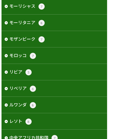
モーリシャス
7
モーリタニア
8
モザンビーク
7
モロッコ
7
リビア
5
リベリア
6
ルワンダ
8
レソト
8
中央アフリカ共和国
7