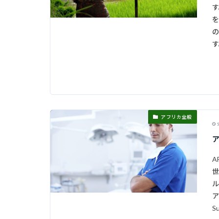
す
を
の
す
アフリカ全般
5
A
世
ル
ア
S