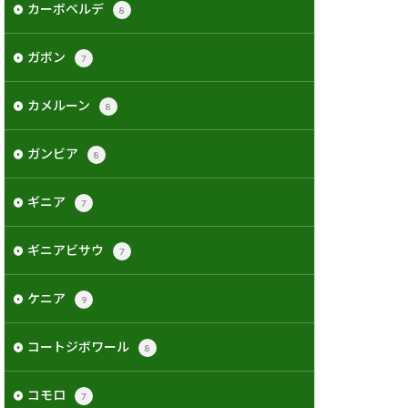
カーボベルデ
8
ガボン
7
カメルーン
8
ガンビア
8
ギニア
7
ギニアビサウ
7
ケニア
9
コートジボワール
8
コモロ
7