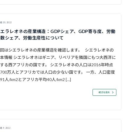
月 20, 2022
シエラレオネの産業構造：GDPシェア、GDP寄与度、労働
者数シェア、労働生産性について
回はシエラレオネの産業構造を確認します。 シエラレオネの
本情報 シエラレオネはギニア、リベリアを隣国にもつ大西洋に
する西アフリカの国です。 シエラレオネの人口は2016年時点
700万人とアフリカでは人口の少ない国です。 一方、人口密度
91人/km2とアフリカ平均40人/km2 […]
続きを読む
月 9, 2022