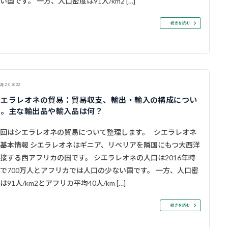
い国です。 一方、人口密度は91人/km2 […]
続きを読む
月 29, 2022
シエラレオネの貿易：貿易収支、輸出・輸入の構成につい
て。主な輸出品や輸入品は何？
回はシエラレオネの貿易について整理します。 シエラレオネ
基本情報 シエラレオネはギニア、リベリアを隣国にもつ大西洋
接する西アフリカの国です。 シエラレオネの人口は2016年時
で700万人とアフリカでは人口の少ない国です。 一方、人口密
は91人/km2とアフリカ平均40人/km […]
続きを読む