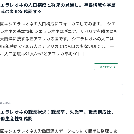
シエラレオネの人口構成と将来の見通し。年齢構成や学歴
構成の変化を確認する
回はシエラレオネの人口構成にフォーカスしてみます。 シエ
レオネの基本情報 シエラレオネはギニア、リベリアを隣国にも
大西洋に接する西アフリカの国です。 シエラレオネの人口は
016年時点で700万人とアフリカでは人口の少ない国です。 一
、人口密度は91人/km2とアフリカ平均40 […]
続きを読む
月 3, 2022
シエラレオネの就業状況：就業率、失業率、職業構成比、
労働生産性を確認
回はシエラレオネの労働関連のデータについて簡単に整理しま