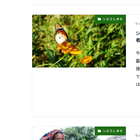
シエラレオネ
6
今
基
接
で
は
シエラレオネ
6