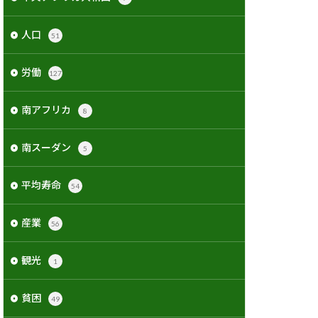
人口
51
労働
127
南アフリカ
8
南スーダン
5
平均寿命
54
産業
56
観光
1
貧困
49