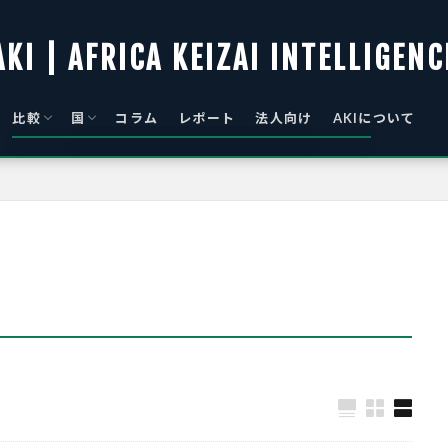
AKI | AFRICA KEIZAI INTELLIGENC
比較
国
コラム
レポート
法人向け
AKIについて
総覧
景気
物価
アルジェリア｜Algeria
アンゴラ｜Angola
ベナン｜Benin
ボツワナ｜Botswana
ブルキナファソ｜Burkina Faso
ブルンジ｜Burundi
カーボベルデ｜Cabo Verde
カメルーン｜Cameroon
中央アフリカ｜Central African
チャド｜Chad
コモロ連合｜Comoros
コートジボワール｜Côte d’Ivoire
コンゴ｜DR Congo
ジブチ｜Djibouti
エジプト・アラブ｜Egypt
赤道ギニア｜Equatorial Guinea
エリトリア国｜Eritrea
エスワティニ｜Eswatini
エチオピア｜Ethiopia
ガボン｜Gabon
ガンビア｜Gambia
ガーナ｜Ghana
ギニア｜Guinea
ギニアビサウ｜Guinea-Bissau
ケニア｜Kenya
レソト｜Lesotho
リベリア｜Liberia
リビア国｜Libya
マダガスカル｜Madagascar
マラウイ｜Malawi
マリ｜Mali
モーリタニア・イスラム｜
モーリシャス｜Mauritius
モロッコ｜Morocco
モザンビーク｜Mozambique
ナミビア｜Namibia
ニジェール｜Niger
ナイジェリア｜Nigeria
コンゴ｜Republic of Congo
ルワンダ｜Rwanda
セネガル｜Senegal
セーシェル｜Seychelles
シエラレオネ｜Sierra Leone
ソマリア｜Somalia
南アフリカ｜South Africa
南スーダン｜South Sudan
スーダン｜Sudan
サントメ・プリンシペ｜São Tomé
タンザニア連合｜Tanzania
トーゴ｜Togo
チュニジア｜Tunisia
ウガンダ｜Uganda
ザンビア｜Zambia
ジンバブエ｜Zimbabwe
Republic
Mauritania
and Príncipe