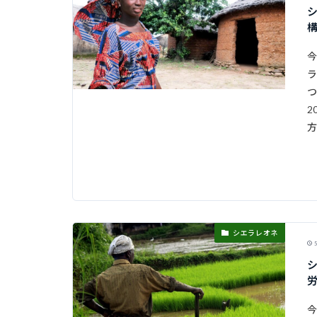
今
ラ
つ
2
方
シエラレオネ
5
今