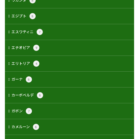
ウガンダ
8
エジプト
8
エスワティニ
7
エチオピア
9
エリトリア
4
ガーナ
8
カーボベルデ
8
ガボン
7
カメルーン
8