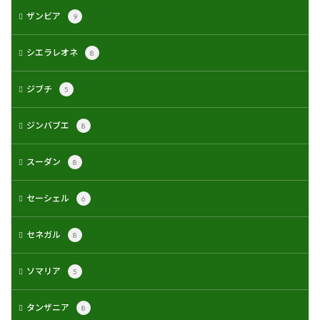
ザンビア
9
シエラレオネ
8
ジブチ
5
ジンバブエ
8
スーダン
8
セーシェル
6
セネガル
8
ソマリア
5
タンザニア
8