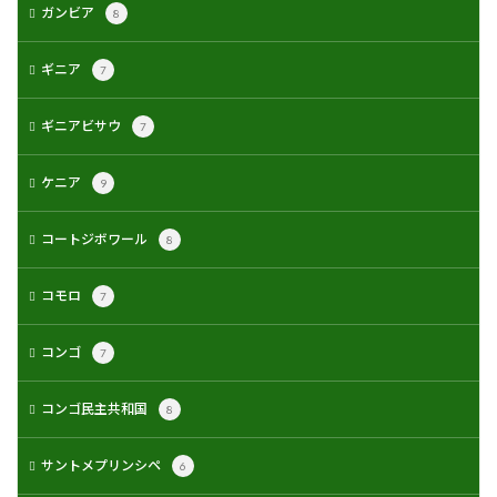
ガンビア
8
ギニア
7
ギニアビサウ
7
ケニア
9
コートジボワール
8
コモロ
7
コンゴ
7
コンゴ民主共和国
8
サントメプリンシペ
6