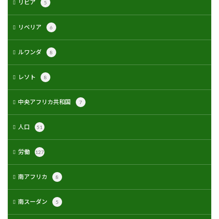
リビア
5
リベリア
6
ルワンダ
8
レソト
8
中央アフリカ共和国
7
人口
51
労働
127
南アフリカ
8
南スーダン
5