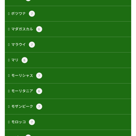
ボツワナ
7
マダガスカル
8
マラウイ
7
マリ
8
モーリシャス
7
モーリタニア
8
モザンビーク
7
モロッコ
7