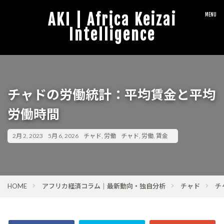
AKI | Africa Keizai
Intelligence
チャドの労働統計：平均賃金と平均
労働時間
2月 2, 2023
5月 6, 2026
チャド
,
労働
チャド
,
労働
,
賃金
HOME
アフリカ経済コラム｜最新動向・独自分析
チャド
チ