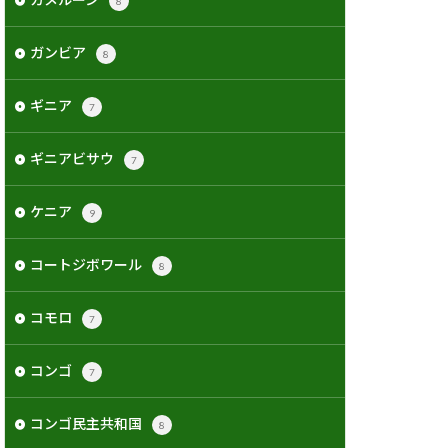
8
ガンビア
8
ギニア
7
ギニアビサウ
7
ケニア
9
コートジボワール
8
コモロ
7
コンゴ
7
コンゴ民主共和国
8