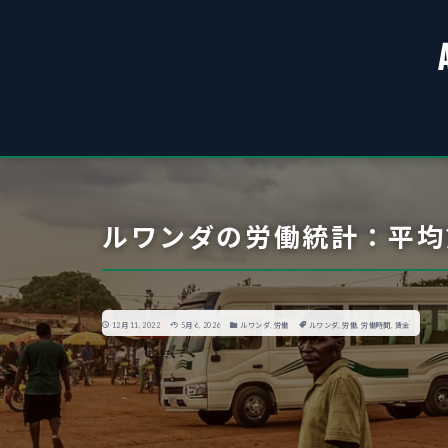
ルワンダの労働統計：平均
12月 11, 2022
5月 6, 2026
ルワンダ
,
労働
ルワンダ
,
労働
,
労働時間
,
賃金