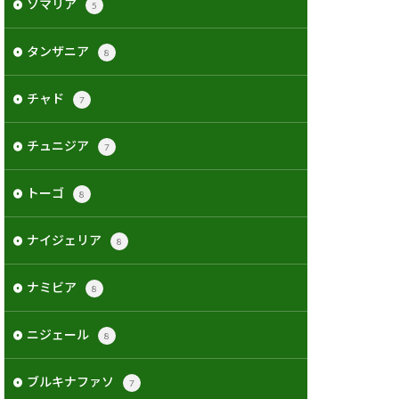
ソマリア
5
タンザニア
8
チャド
7
チュニジア
7
トーゴ
8
ナイジェリア
8
ナミビア
8
ニジェール
8
ブルキナファソ
7