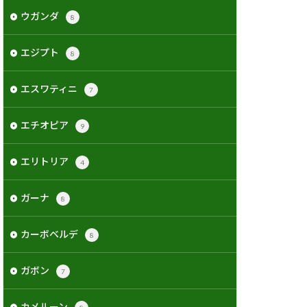
ウガンダ
8
エジプト
8
エスワティニ
7
エチオピア
9
エリトリア
4
ガーナ
8
カーボベルデ
8
ガボン
7
カメルーン