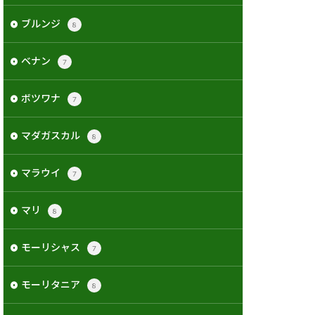
ブルンジ
8
ベナン
7
ボツワナ
7
マダガスカル
8
マラウイ
7
マリ
8
モーリシャス
7
モーリタニア
8