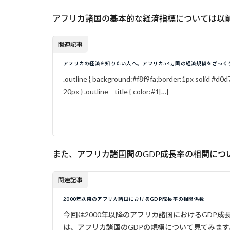
アフリカ諸国の基本的な経済指標については以
関連記事
アフリカの経済を知りたい人へ。アフリカ54ヵ国の経済規模をざっく
.outline { background:#f8f9fa;border:1px solid #d0
20px } .outline__title { color:#1[…]
また、アフリカ諸国間のGDP成長率の相関につ
関連記事
2000年以降のアフリカ諸国におけるGDP成長率の相関係数
今回は2000年以降のアフリカ諸国におけるGDP成
は、アフリカ諸国のGDPの規模について見てみます。