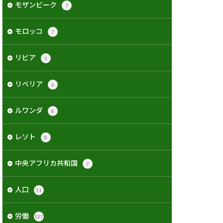
モザンビーク
7
モロッコ
7
リビア
5
リベリア
6
ルワンダ
8
レソト
8
中央アフリカ共和国
7
人口
51
労働
127