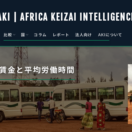
AKI | AFRICA KEIZAI INTELLIGENC
比較
国
コラム
レポート
法人向け
AKIについて
総覧
景気
物価
アルジェリア｜Algeria
アンゴラ｜Angola
ベナン｜Benin
ボツワナ｜Botswana
ブルキナファソ｜Burkina Faso
ブルンジ｜Burundi
カーボベルデ｜Cabo Verde
カメルーン｜Cameroon
中央アフリカ｜Central African
チャド｜Chad
コモロ連合｜Comoros
コートジボワール｜Côte d’Ivoire
コンゴ｜DR Congo
ジブチ｜Djibouti
エジプト・アラブ｜Egypt
赤道ギニア｜Equatorial Guinea
エリトリア国｜Eritrea
エスワティニ｜Eswatini
エチオピア｜Ethiopia
ガボン｜Gabon
ガンビア｜Gambia
ガーナ｜Ghana
ギニア｜Guinea
ギニアビサウ｜Guinea-Bissau
ケニア｜Kenya
レソト｜Lesotho
リベリア｜Liberia
リビア国｜Libya
マダガスカル｜Madagascar
マラウイ｜Malawi
マリ｜Mali
モーリタニア・イスラム｜
モーリシャス｜Mauritius
モロッコ｜Morocco
モザンビーク｜Mozambique
ナミビア｜Namibia
ニジェール｜Niger
ナイジェリア｜Nigeria
コンゴ｜Republic of Congo
ルワンダ｜Rwanda
セネガル｜Senegal
セーシェル｜Seychelles
シエラレオネ｜Sierra Leone
ソマリア｜Somalia
南アフリカ｜South Africa
南スーダン｜South Sudan
スーダン｜Sudan
サントメ・プリンシペ｜São Tomé
タンザニア連合｜Tanzania
トーゴ｜Togo
チュニジア｜Tunisia
ウガンダ｜Uganda
ザンビア｜Zambia
ジンバブエ｜Zimbabwe
Republic
Mauritania
and Príncipe
賃金と平均労働時間