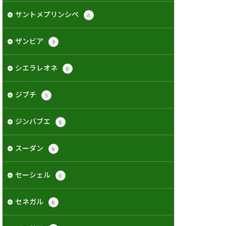
サントメプリンシペ
6
ザンビア
9
シエラレオネ
8
ジブチ
5
ジンバブエ
8
スーダン
8
セーシェル
6
セネガル
8